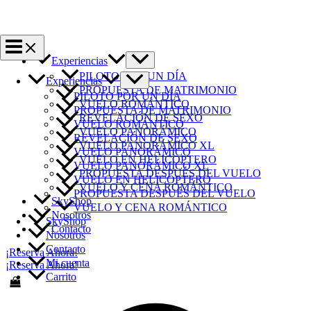
Ir
al
contenido
Experiencias
PILOTO POR UN DÍA
Experiencias
PROPUESTA DE MATRIMONIO
PILOTO POR UN DÍA
VUELO ROMÁNTICO
PROPUESTA DE MATRIMONIO
REVELACIÓN DE SEXO
VUELO ROMÁNTICO
VUELO PANORÁMICO
REVELACIÓN DE SEXO
VUELO PANORÁMICO XL
VUELO PANORÁMICO
VUELO EN HELICOPTERO
VUELO PANORÁMICO XL
PROPUESTA DESPUÉS DEL VUELO
VUELO EN HELICOPTERO
VUELO Y CENA ROMÁNTICO
PROPUESTA DESPUÉS DEL VUELO
SkyShop
VUELO Y CENA ROMÁNTICO
Nosotros
SkyShop
Contacto
Nosotros
Contacto
¡Reserva Ahora!
Mi cuenta
¡Reserva Ahora!
Carrito